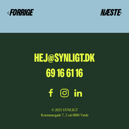
FORRIGE
NÆSTE
HEJ@SYNLIGT.DK
69 16 61 16
© 2025 SYNLIGT
Kræmmergade 7, 2 sal 6800 Varde