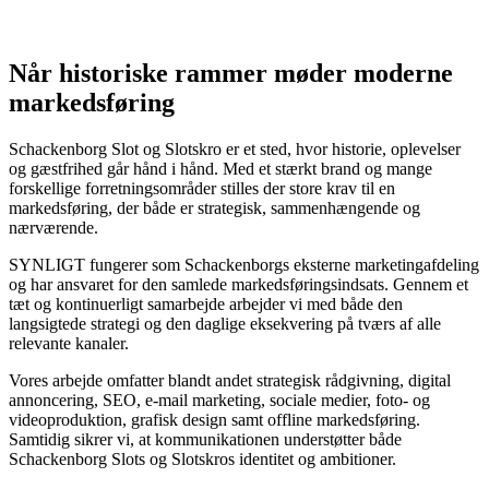
Når historiske rammer møder moderne
markedsføring
Schackenborg Slot og Slotskro er et sted, hvor historie, oplevelser
og gæstfrihed går hånd i hånd. Med et stærkt brand og mange
forskellige forretningsområder stilles der store krav til en
markedsføring, der både er strategisk, sammenhængende og
nærværende.
SYNLIGT fungerer som Schackenborgs eksterne marketingafdeling
og har ansvaret for den samlede markedsføringsindsats. Gennem et
tæt og kontinuerligt samarbejde arbejder vi med både den
langsigtede strategi og den daglige eksekvering på tværs af alle
relevante kanaler.
Vores arbejde omfatter blandt andet strategisk rådgivning, digital
annoncering, SEO, e-mail marketing, sociale medier, foto- og
videoproduktion, grafisk design samt offline markedsføring.
Samtidig sikrer vi, at kommunikationen understøtter både
Schackenborg Slots og Slotskros identitet og ambitioner.