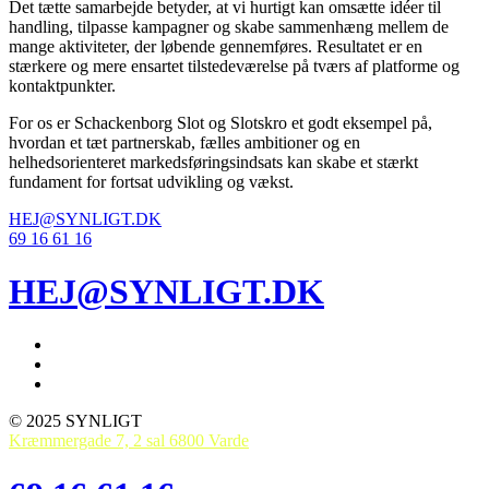
Det tætte samarbejde betyder, at vi hurtigt kan omsætte idéer til
handling, tilpasse kampagner og skabe sammenhæng mellem de
mange aktiviteter, der løbende gennemføres. Resultatet er en
stærkere og mere ensartet tilstedeværelse på tværs af platforme og
kontaktpunkter.
For os er Schackenborg Slot og Slotskro et godt eksempel på,
hvordan et tæt partnerskab, fælles ambitioner og en
helhedsorienteret markedsføringsindsats kan skabe et stærkt
fundament for fortsat udvikling og vækst.
HEJ@SYNLIGT.DK
69 16 61 16
HEJ@SYNLIGT.DK
© 2025 SYNLIGT
Kræmmergade 7, 2 sal 6800 Varde