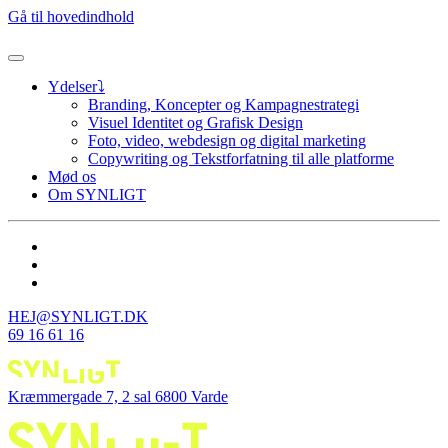
Gå til hovedindhold
Ydelser⤵
Branding, Koncepter og Kampagnestrategi
Visuel Identitet og Grafisk Design
Foto, video, webdesign og digital marketing
Copywriting og Tekstforfatning til alle platforme
Mød os
Om SYNLIGT
HEJ@SYNLIGT.DK
69 16 61 16
Kræmmergade 7, 2 sal 6800 Varde